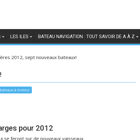
S
LES ILES
BATEAU NAVIGATION : TOUT SAVOIR DE A À Z
ières 2012, sept nouveaux bateaux!
!
é bateaux à moteur
larges pour 2012
i se feront sur de nouveaux vaisseaux.