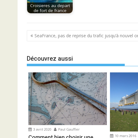
Croisieres au depart
de fort de france
Navigation
SeaFrance, pas de reprise du trafic jusqu’à nouvel o
de
l’article
Découvrez aussi
3 avril 2020
Paul Gauffier
10 mars 2016
Comment bien choisir une