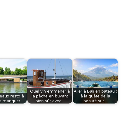
Quel vin emmener à
Aller à Bali en bateau :
eaux resto à
la pèche en buvant
à la quête de la
s manquer
bien sûr avec…
beauté sur…