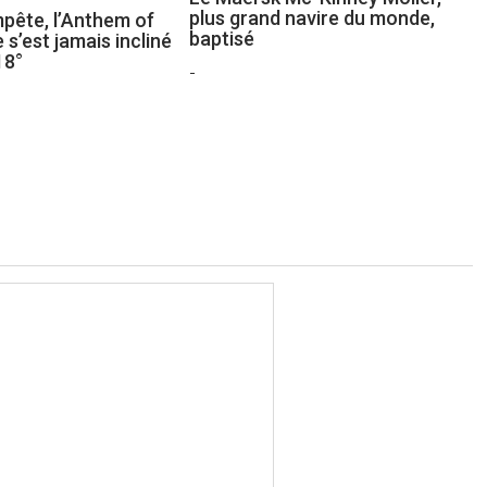
plus grand navire du monde,
mpête, l’Anthem of
baptisé
 s’est jamais incliné
18°
-