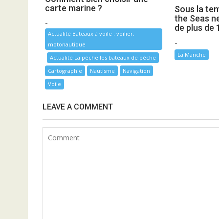
carte marine ?
Sous la te
the Seas ne
-
de plus de 
Actualité Bateaux à voile : voilier,
-
motonautique
La Manche
Actualité La pèche les bateaux de pèche
Cartographie
Nautisme
Navigation
Voile
LEAVE A COMMENT