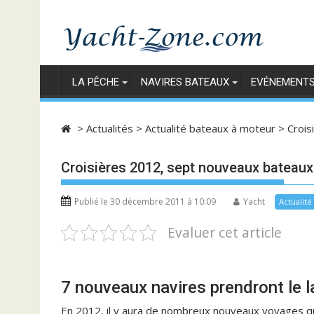
Skip
to
content
LA PÊCHE
NAVIRES BATEAUX
EVÉNEMENT
>
Actualités
>
Actualité bateaux à moteur
>
Crois
Croisières 2012, sept nouveaux bateaux
Publié le 30 décembre 2011 à 10:09
Yacht
Actualit
Evaluer cet article
7 nouveaux navires prendront le 
En 2012, il y aura de nombreux nouveaux voyages qu