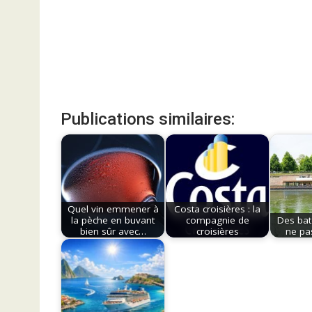
Publications similaires:
Quel vin emmener à
Costa croisières : la
la pèche en buvant
compagnie de
Des bat
bien sûr avec…
croisières
ne pa