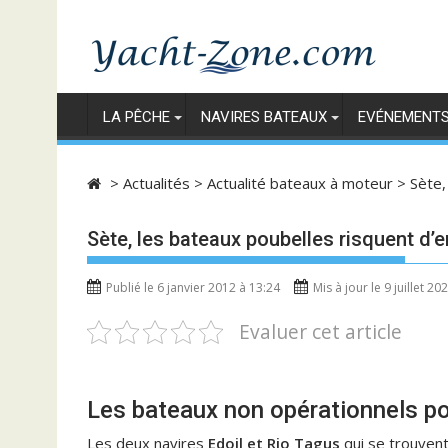
Skip
to
content
LA PÊCHE
NAVIRES BATEAUX
EVÉNEMENT
>
Actualités
>
Actualité bateaux à moteur
>
Sète,
Sète, les bateaux poubelles risquent d’
Publié le 6 janvier 2012 à 13:24
Mis à jour le 9 juillet 20
Evaluer cet article
Les bateaux non opérationnels po
Les deux navires
Edoil et Rio Tagus
qui se trouven