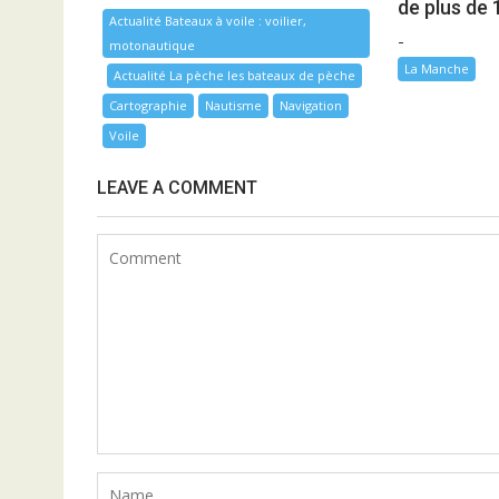
de plus de 
Actualité Bateaux à voile : voilier,
-
motonautique
La Manche
Actualité La pèche les bateaux de pèche
Cartographie
Nautisme
Navigation
Voile
LEAVE A COMMENT