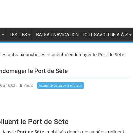
S
LES ILES
BATEAU NAVIGATION : TOUT SAVOIR DE A À Z
 les bateaux poubelles risquent d’endomager le Port de Sète
endomager le Port de Sète
26 à 16:02
Yacht
Actualité bateaux à moteur
lluent le Port de Sète
t dans le
Port de Sète
, mobilisés depuis des années, polluent