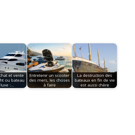
chat et vente
Entretenir un scooter
La destruction des
cht ou bateau
des mers, les choses
bateaux en fin de vie
 luxe :…
à faire
est aussi chère