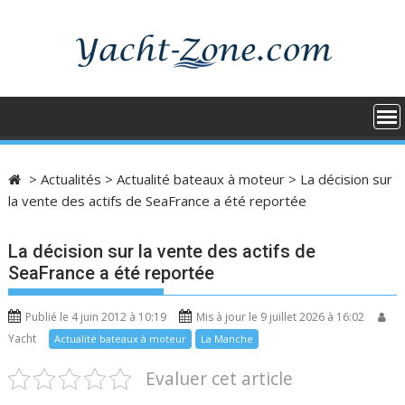
Skip
to
content
>
Actualités
>
Actualité bateaux à moteur
>
La décision sur
la vente des actifs de SeaFrance a été reportée
La décision sur la vente des actifs de
SeaFrance a été reportée
Publié le 4 juin 2012 à 10:19
Mis à jour le 9 juillet 2026 à 16:02
Yacht
Actualité bateaux à moteur
La Manche
Evaluer cet article