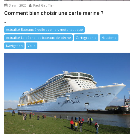
3 avril 2020
Paul Gauffier
Comment bien choisir une carte marine ?
-
Actualité Bateaux à voile : voilier, motonautique
Actualité La pèche les bateaux de pèche
Cartographie
Nautisme
Navigation
Voile