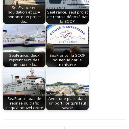
SeaFrance en
liquidation et LDA
SeaFrance, seul projet
annonce un projet
de reprise déposé par
de…
la SCOP
SeaFrance, deux
SeaFrance, la SCOP
reprenneurs des
soutenue par le
bateaux de la…
ministère
SeaFrance, pas de
Avoir une place dans
reprise du trafic
un port : ce qu'il faut
jusqu'à nouvel ordre
savoir