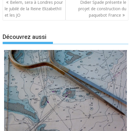
Navigation
Belem, sera à Londres pour
Didier Spade présente le
de
le jubilé de la Reine ElizabethII
projet de construction du
l’article
et les JO
paquebot France
Découvrez aussi