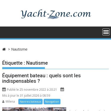
Skip
to
content
>
Nautisme
Étiquette :
Nautisme
Équipement bateau : quels sont les
indispensables ?
Publié le 25 novembre 2022 à 20:21
Mis à jour le 31 juillet 2026 à 08:59
Milena
Navires bateaux
Navigation