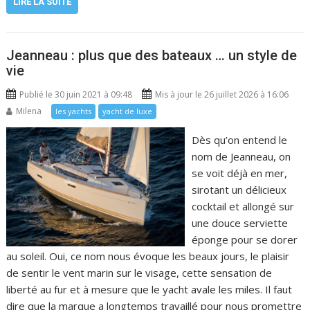
LIRE LA SUITE
Jeanneau : plus que des bateaux … un style de
vie
Publié le 30 juin 2021 à 09:48
Mis à jour le 26 juillet 2026 à 16:06
Milena
les yachts
yacht de luxe
Dès qu’on entend le
nom de Jeanneau, on
se voit déjà en mer,
sirotant un délicieux
cocktail et allongé sur
une douce serviette
éponge pour se dorer
au soleil. Oui, ce nom nous évoque les beaux jours, le plaisir
de sentir le vent marin sur le visage, cette sensation de
liberté au fur et à mesure que le yacht avale les miles. Il faut
dire que la marque a longtemps travaillé pour nous promettre